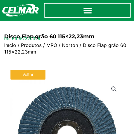
Disco Flap grão 60 115×22,23mm
Ref 69957320325
Início
/
Produtos
/
MRO
/
Norton
/ Disco Flap grão 60
115×22,23mm
Voltar