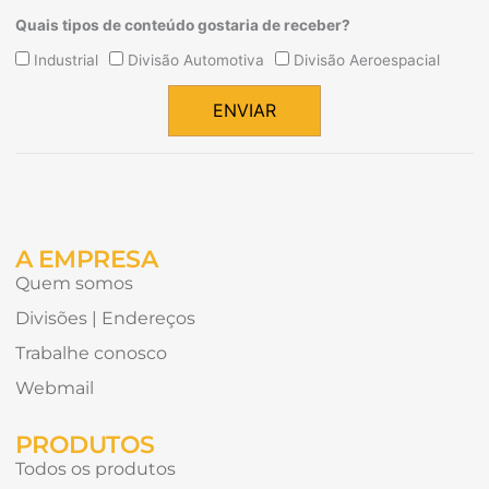
Quais tipos de conteúdo gostaria de receber?
Quais
Industrial
Divisão Automotiva
Divisão Aeroespacial
tipos
de
ENVIAR
conteúdo
Alternative:
gostaria
de
receber?
A EMPRESA
Quem somos
Divisões | Endereços
Trabalhe conosco
Webmail
PRODUTOS
Todos os produtos