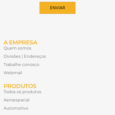
tipos
de
ENVIAR
conteúdo
Alternative:
gostaria
de
receber?
A EMPRESA
Quem somos
Divisões | Endereços
Trabalhe conosco
Webmail
PRODUTOS
Todos os produtos
Aeroespacial
Automotivo