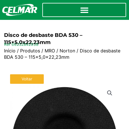
Disco de desbaste BDA 530 –
115×5,0x22,23mm
Ref 66252842938
Início
/
Produtos
/
MRO
/
Norton
/ Disco de desbaste
BDA 530 – 115×5,0x22,23mm
Voltar