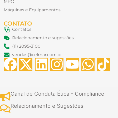
MRO
Máquinas e Equipamentos
CONTATO
Contatos
Relacionamento e sugestões
(11) 2095-3100
vendas@celmar.com.br
F
X
L
I
Y
W
T
a
-
i
n
o
h
i
c
t
n
s
u
a
k
Canal de Conduta Ética - Compliance
e
w
k
t
t
t
t
Relacionamento e Sugestões
b
i
e
a
u
s
o