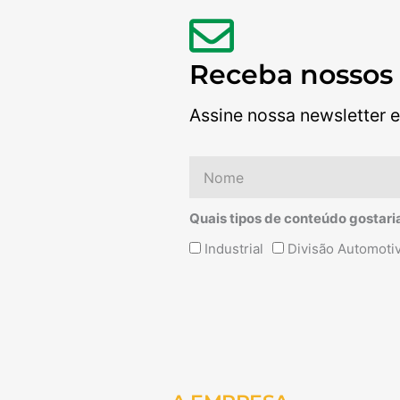
Receba nossos
Assine nossa newsletter e
Nome
Quais tipos de conteúdo gostari
Quais
Industrial
Divisão Automoti
tipos
de
conteúdo
Alternative:
gostaria
de
receber?