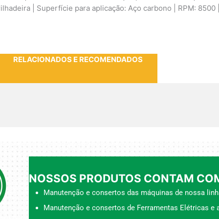
erilhadeira | Superfície para aplicação: Aço carbono | RPM: 8500
RELACIONADOS E RECOMENDADOS
NOSSOS PRODUTOS CONTAM COM
Manutenção e consertos das máquinas de nossa linh
Manutenção e consertos de Ferramentas Elétricas e a