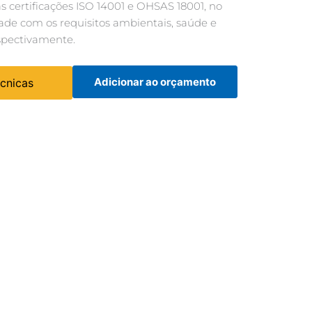
 certificações ISO 14001 e OHSAS 18001, no
ade com os requisitos ambientais, saúde e
spectivamente.
Adicionar ao orçamento
écnicas