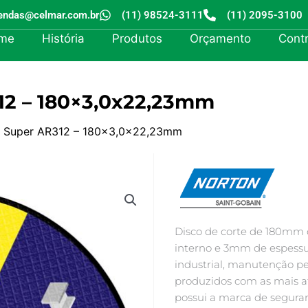
endas@celmar.com.br
(11) 98524-3111
(11) 2095-3100
me
História
Produtos
Orçamento
Cont
12 – 180×3,0x22,23mm
e Super AR312 – 180×3,0x22,23mm
Disco de corte de 180mm 
interno e 3mm de espess
industrial, manutenção pe
produzidos com as mais at
possui a marca de segura