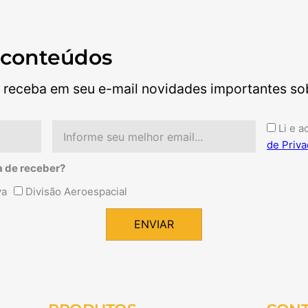
 conteúdos
 receba em seu e-mail novidades importantes sobr
Email
Aceite
Li e a
de Priva
a de receber?
va
Divisão Aeroespacial
ENVIAR