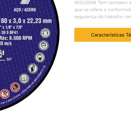
9001:2008. Tem também as
que se refere a conformid
segurança do trabalho, re
Características T