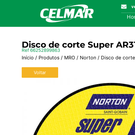
v
Ho
Disco de corte Super AR3
Ref 66252899863
Início
/
Produtos
/
MRO
/
Norton
/ Disco de cort
Voltar