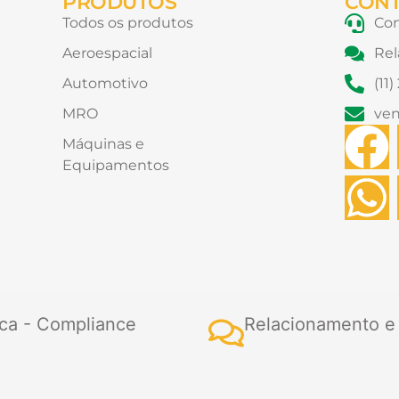
PRODUTOS
CON
Todos os produtos
Con
Aeroespacial
Rel
Automotivo
(11
MRO
ve
F
Máquinas e
Equipamentos
a
h
c
a
e
t
b
s
ca - Compliance
Relacionamento e
o
a