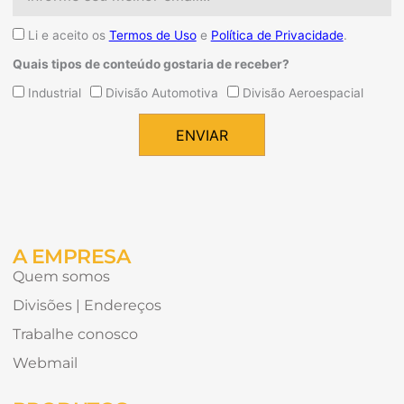
Aceite
Li e aceito os
Termos de Uso
e
Política de Privacidade
.
Quais tipos de conteúdo gostaria de receber?
Quais
Industrial
Divisão Automotiva
Divisão Aeroespacial
tipos
de
ENVIAR
conteúdo
Alternative:
gostaria
de
receber?
A EMPRESA
Quem somos
Divisões | Endereços
Trabalhe conosco
Webmail