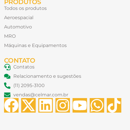
PRODUTOS
Todos os produtos
Aeroespacial
Automotivo
MRO
Máquinas e Equipamentos
CONTATO
Contatos
Relacionamento e sugestões
(11) 2095-3100
vendas@celmar.com.br
F
X
L
I
Y
W
T
a
-
i
n
o
h
i