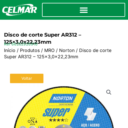
Disco de corte Super AR312 –
125×3,0x22,23mm
Ref 66252926916
Início
/
Produtos
/
MRO
/
Norton
/ Disco de corte
Super AR312 – 125×3,0x22,23mm
Voltar