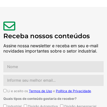
Receba nossos conteúdos
Assine nossa newsletter e receba em seu e-mail
novidades importantes sobre o setor industrial.
Nome
Email
Aceite
Li e aceito os
Termos de Uso
e
Política de Privacidade
.
Quais tipos de conteúdo gostaria de receber?
Quais
Industrial
Divisão Automotiva
Divisão Aeroespacial