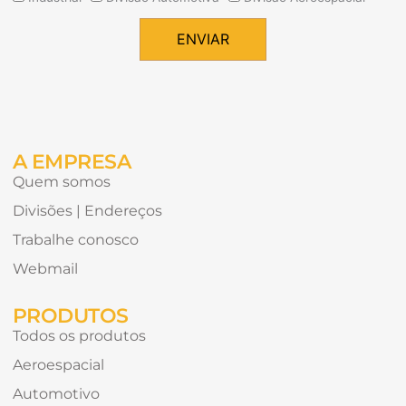
tipos
de
ENVIAR
conteúdo
Alternative:
gostaria
de
receber?
A EMPRESA
Quem somos
Divisões | Endereços
Trabalhe conosco
Webmail
PRODUTOS
Todos os produtos
Aeroespacial
Automotivo