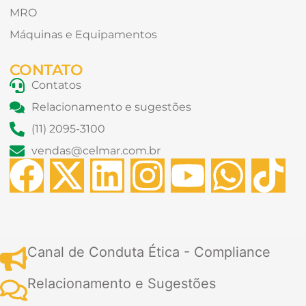
MRO
Máquinas e Equipamentos
CONTATO
Contatos
Relacionamento e sugestões
(11) 2095-3100
vendas@celmar.com.br
F
X
L
I
Y
W
T
a
-
i
n
o
h
i
c
t
n
s
u
a
k
Canal de Conduta Ética - Compliance
e
w
k
t
t
t
t
Relacionamento e Sugestões