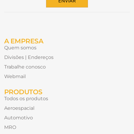
ENVIAR
conteúdo
Alternative:
gostaria
de
receber?
A EMPRESA
Quem somos
Divisões | Endereços
Trabalhe conosco
Webmail
PRODUTOS
Todos os produtos
Aeroespacial
Automotivo
MRO