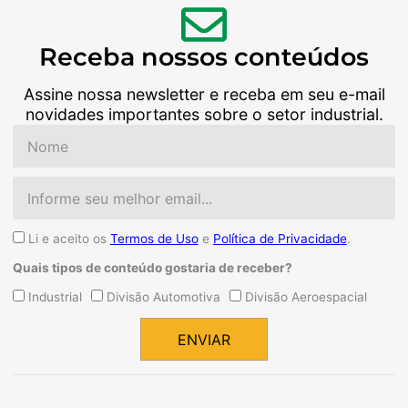
Receba nossos conteúdos
Assine nossa newsletter e receba em seu e-mail
novidades importantes sobre o setor industrial.
Nome
Email
Aceite
Li e aceito os
Termos de Uso
e
Política de Privacidade
.
Quais tipos de conteúdo gostaria de receber?
Quais
Industrial
Divisão Automotiva
Divisão Aeroespacial
tipos
de
ENVIAR
conteúdo
Alternative:
gostaria
de