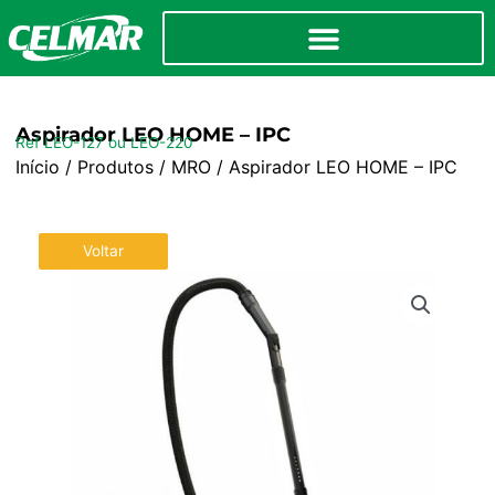
Aspirador LEO HOME – IPC
Ref LEO-127 ou LEO-220
Início
/
Produtos
/
MRO
/ Aspirador LEO HOME – IPC
Voltar