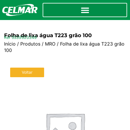
Folha de lixa água T223 grão 100
Ref 5539503349
Início
/
Produtos
/
MRO
/ Folha de lixa água T223 grão
100
Voltar