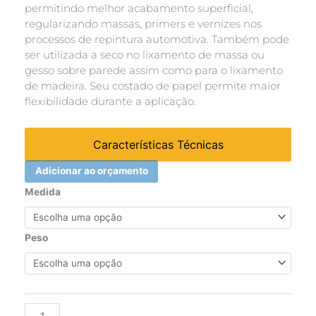
permitindo melhor acabamento superficial,
regularizando massas, primers e vernizes nos
processos de repintura automotiva. Também pode
ser utilizada a seco no lixamento de massa ou
gesso sobre parede assim como para o lixamento
de madeira. Seu costado de papel permite maior
flexibilidade durante a aplicação.
Características Técnicas
Adicionar ao orçamento
Folha
Medida
de
lixa
água
Peso
T223
grão
100
quantidade
Alternative: