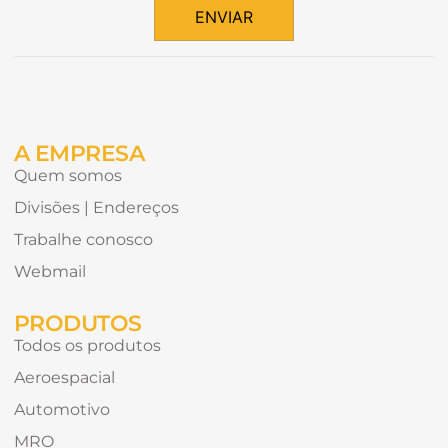
de
ENVIAR
conteúdo
Alternative:
gostaria
de
receber?
A EMPRESA
Quem somos
Divisões | Endereços
Trabalhe conosco
Webmail
PRODUTOS
Todos os produtos
Aeroespacial
Automotivo
MRO