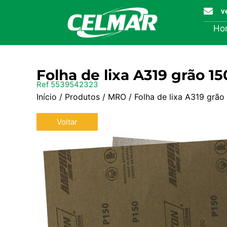
v
Ho
Folha de lixa A319 grão 
Ref 5539542323
Início
/
Produtos
/
MRO
/ Folha de lixa A319 gr
Voltar