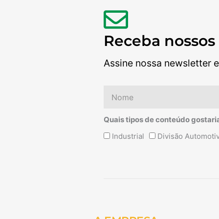
Receba nossos
Assine nossa newsletter e
Nome
Quais tipos de conteúdo gostari
Quais
Industrial
Divisão Automoti
tipos
de
conteúdo
Alternative:
gostaria
de
receber?