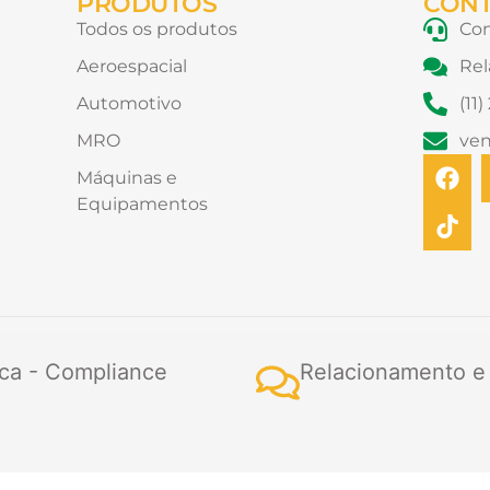
PRODUTOS
CON
Todos os produtos
Con
Aeroespacial
Rel
Automotivo
(11
MRO
ve
F
T
Máquinas e
a
i
Equipamentos
c
k
e
t
b
o
o
k
o
k
ca - Compliance
Relacionamento e