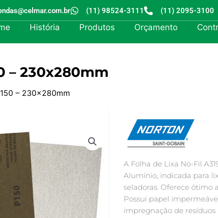
endas@celmar.com.br
(11) 98524-3111
(11) 2095-3100
me
História
Produtos
Orçamento
Cont
150 – 230x280mm
ão 150 – 230x280mm
A Folha de Lixa No-Fil A3
Alumínio, indicada para l
seladoras. Oferece ótimo
Possui papel impermeável
impregnação de resíduos na