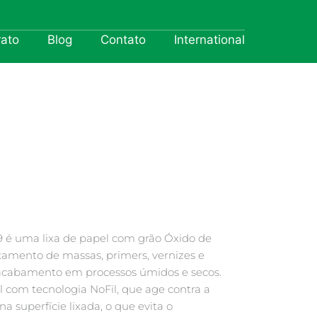
rato
Blog
Contato
International
19 é uma lixa de papel com grão Óxido de
ixamento de massas, primers, vernizes e
 acabamento em processos úmidos e secos.
 com tecnologia NoFil, que age contra a
 superfície lixada, o que evita o