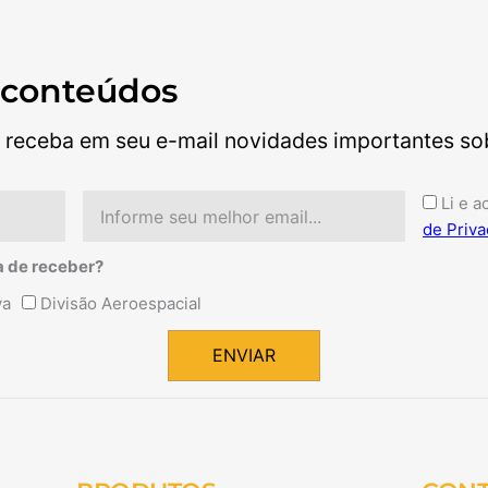
 conteúdos
 receba em seu e-mail novidades importantes sobr
Email
Aceite
Li e a
de Priva
a de receber?
va
Divisão Aeroespacial
ENVIAR