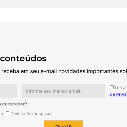
 conteúdos
 receba em seu e-mail novidades importantes sobr
Email
Aceite
Li e a
de Priva
a de receber?
va
Divisão Aeroespacial