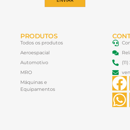
ENVIAR
PRODUTOS
CON
Todos os produtos
Con
Aeroespacial
Rel
Automotivo
(11
MRO
ve
F
Máquinas e
Equipamentos
a
h
c
a
e
t