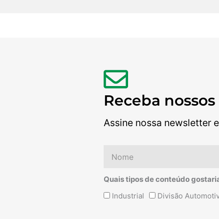
Receba nossos
Assine nossa newsletter e
Nome
Quais tipos de conteúdo gostari
Quais
Industrial
Divisão Automoti
tipos
de