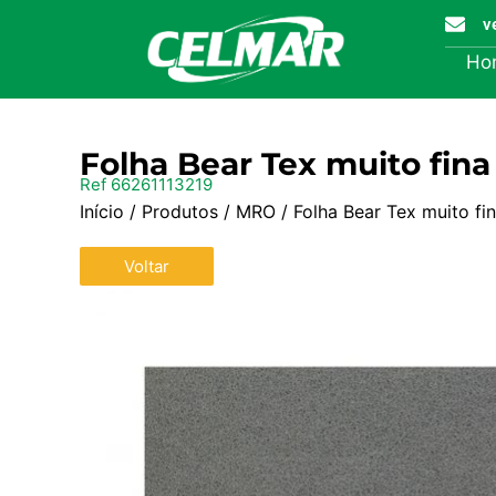
v
Ho
Folha Bear Tex muito fin
Ref 66261113219
Início
/
Produtos
/
MRO
/ Folha Bear Tex muito f
Voltar