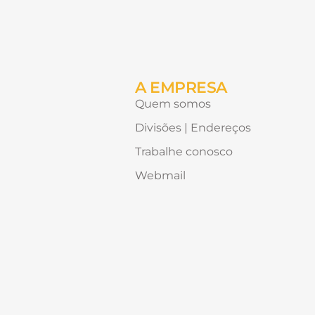
conteúdo
Alternative:
gostaria
de
receber?
A EMPRESA
Quem somos
Divisões | Endereços
Trabalhe conosco
Webmail