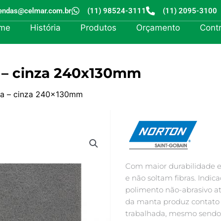
endas@celmar.com.br
(11) 98524-3111
(11) 2095-3100
me
História
Produtos
Orçamento
Cont
a – cinza 240x130mm
ina – cinza 240x130mm
Com maior durabilidade e 
e não soltam fibras. Indic
polimento não-abrasivo at
da manta produz contato 
trabalhada, mesmo sendo e