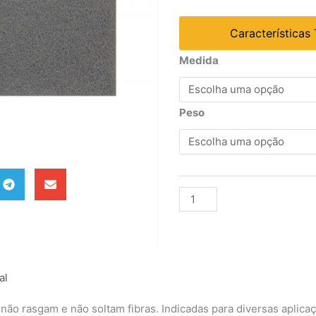
Características
Folha
Medida
Bear
Tex
muito
Peso
fina
-
cinza
240x130mm
quantidade
Alternative:
al
 não rasgam e não soltam fibras. Indicadas para diversas aplic