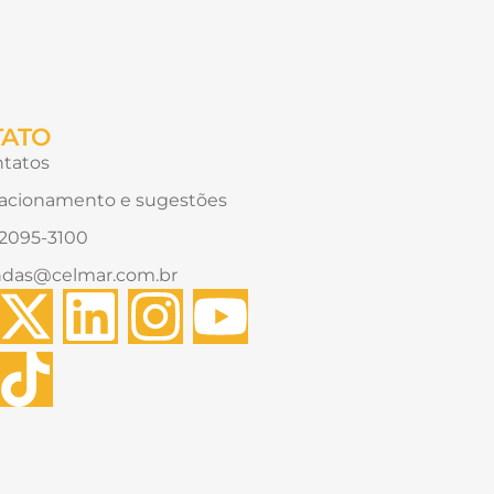
TATO
tatos
acionamento e sugestões
) 2095-3100
ndas@celmar.com.br
W
X
T
L
I
Y
-
i
i
n
o
t
k
n
s
u
w
t
k
t
t