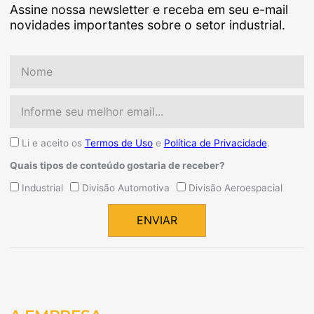
Assine nossa newsletter e receba em seu e-mail
novidades importantes sobre o setor industrial.
Nome
Email
Aceite
Li e aceito os
Termos de Uso
e
Política de Privacidade
.
Quais tipos de conteúdo gostaria de receber?
Quais
Industrial
Divisão Automotiva
Divisão Aeroespacial
tipos
de
ENVIAR
conteúdo
Alternative:
gostaria
de
receber?