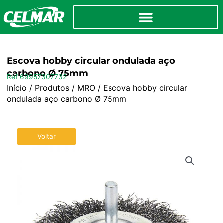
Escova hobby circular ondulada aço
carbono Ø 75mm
Ref 69957307732
Início
/
Produtos
/
MRO
/ Escova hobby circular
ondulada aço carbono Ø 75mm
Voltar