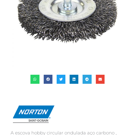
A escova hobby circular ondulada aço carbono ,