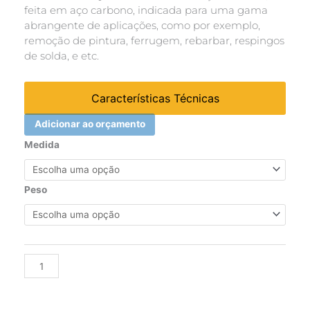
feita em aço carbono, indicada para uma gama
abrangente de aplicações, como por exemplo,
remoção de pintura, ferrugem, rebarbar, respingos
de solda, e etc.
Características Técnicas
Adicionar ao orçamento
Escova
Medida
hobby
circular
ondulada
Peso
aço
carbono
Ø
75mm
Alternative:
quantidade