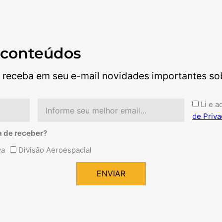
 conteúdos
 receba em seu e-mail novidades importantes sobr
Email
Aceite
Li e a
de Priva
a de receber?
va
Divisão Aeroespacial
ENVIAR