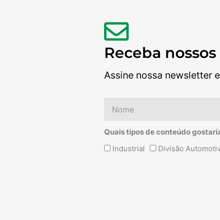
Receba nossos
Assine nossa newsletter e
Nome
Quais tipos de conteúdo gostari
Quais
Industrial
Divisão Automoti
tipos
de
conteúdo
Alternative:
gostaria
de
receber?