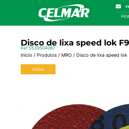
v
Ho
Disco de lixa speed lok 
Ref 5539504087
Início
/
Produtos
/
MRO
/ Disco de lixa speed lo
Voltar