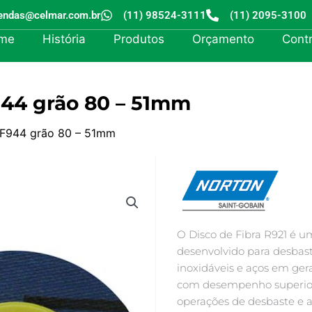
endas@celmar.com.br
(11) 98524-3111
(11) 2095-3100
me
História
Produtos
Orçamento
Cont
F944 grão 80 – 51mm
k F944 grão 80 – 51mm
O Disco de Fibra R921 é 
desenvolvido para desbast
inoxidáveis e aços em ger
com desempenho superior 
operações de desbaste e 