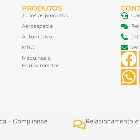
PRODUTOS
CON
Todos os produtos
Con
Aeroespacial
Rel
Automotivo
(11
MRO
ve
F
Máquinas e
Equipamentos
a
h
c
a
e
t
b
s
ca - Compliance
Relacionamento e
o
a