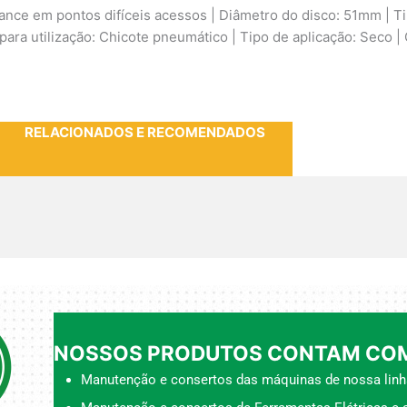
cance em pontos difíceis acessos | Diâmetro do disco: 51mm | Ti
 para utilização: Chicote pneumático | Tipo de aplicação: Seco |
RELACIONADOS E RECOMENDADOS
NOSSOS PRODUTOS CONTAM COM
Manutenção e consertos das máquinas de nossa linh