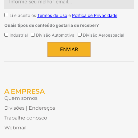
Aceite
Li e aceito os
Termos de Uso
e
Política de Privacidade
.
Quais tipos de conteúdo gostaria de receber?
Quais
Industrial
Divisão Automotiva
Divisão Aeroespacial
tipos
de
ENVIAR
conteúdo
Alternative:
gostaria
de
receber?
A EMPRESA
Quem somos
Divisões | Endereços
Trabalhe conosco
Webmail