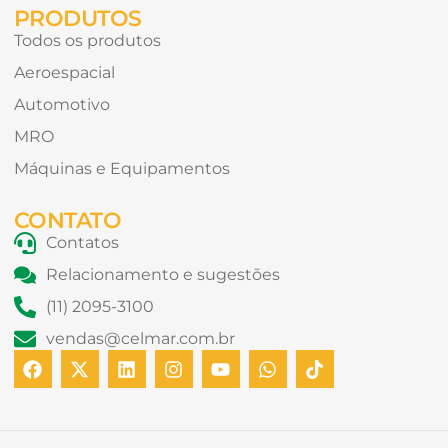
PRODUTOS
Todos os produtos
Aeroespacial
Automotivo
MRO
Máquinas e Equipamentos
CONTATO
Contatos
Relacionamento e sugestões
(11) 2095-3100
vendas@celmar.com.br
F
X
L
I
Y
W
T
a
-
i
n
o
h
i
c
t
n
s
u
a
k
e
w
k
t
t
t
t
b
i
e
a
u
s
o