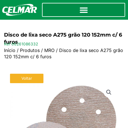
Disco de lixa seco A275 grão 120 152mm c/ 6
furos
Ref 66261086332
Início
/
Produtos
/
MRO
/ Disco de lixa seco A275 grão
120 152mm c/ 6 furos
Voltar