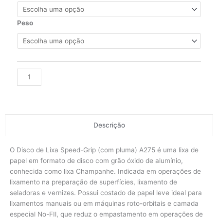
de
lixa
seco
Peso
A275
grão
120
152mm
Alternative:
c/
6
furos
quantidade
Descrição
O Disco de Lixa Speed-Grip (com pluma) A275 é uma lixa de
papel em formato de disco com grão óxido de alumínio,
conhecida como lixa Champanhe. Indicada em operações de
lixamento na preparação de superfícies, lixamento de
seladoras e vernizes. Possui costado de papel leve ideal para
lixamentos manuais ou em máquinas roto-orbitais e camada
especial No-FIl, que reduz o empastamento em operações de