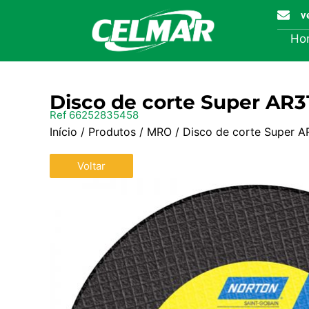
v
Ho
Disco de corte Super AR3
Ref 66252835458
Início
/
Produtos
/
MRO
/ Disco de corte Super 
Voltar