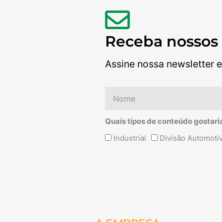
Receba nossos
Assine nossa newsletter e
Nome
Quais tipos de conteúdo gostari
Quais
Industrial
Divisão Automoti
tipos
de
conteúdo
Alternative:
gostaria
de
receber?