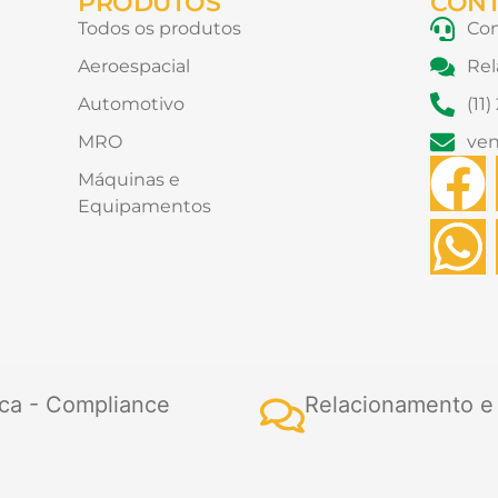
PRODUTOS
CON
Todos os produtos
Con
Aeroespacial
Rel
Automotivo
(11
MRO
ve
F
Máquinas e
Equipamentos
a
h
c
a
e
t
b
s
ca - Compliance
Relacionamento e
o
a