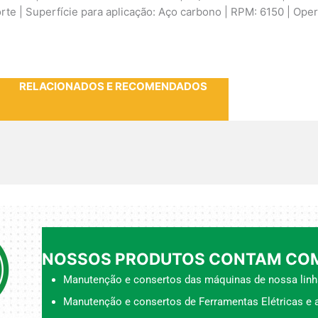
corte | Superfície para aplicação: Aço carbono | RPM: 6150 | Ope
RELACIONADOS E RECOMENDADOS
NOSSOS PRODUTOS CONTAM COM
Manutenção e consertos das máquinas de nossa linh
Manutenção e consertos de Ferramentas Elétricas e a