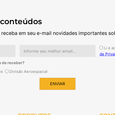
 conteúdos
 receba em seu e-mail novidades importantes sobr
Email
Aceite
Li e a
de Priva
a de receber?
va
Divisão Aeroespacial
ENVIAR