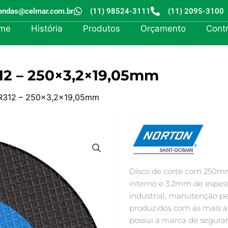
endas@celmar.com.br
(11) 98524-3111
(11) 2095-3100
me
História
Produtos
Orçamento
Cont
12 – 250×3,2×19,05mm
AR312 – 250×3,2×19,05mm
Disco de corte com 250mm
interno e 3.2mm de espe
industrial, manutenção pe
produzidos com as mais at
possui a marca de segura