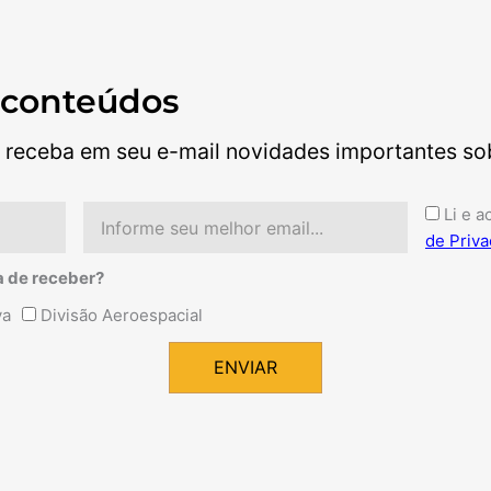
 conteúdos
 receba em seu e-mail novidades importantes sobr
Email
Aceite
Li e a
de Priva
a de receber?
va
Divisão Aeroespacial
ENVIAR