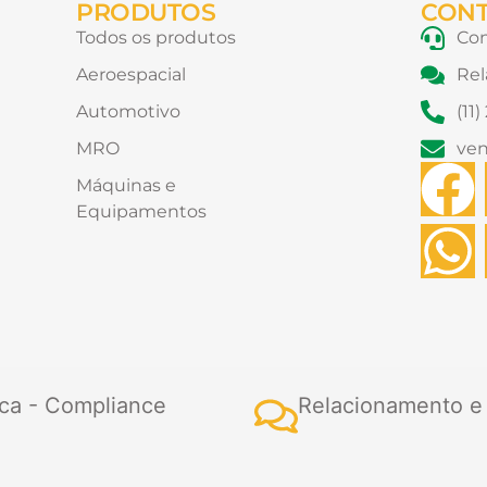
PRODUTOS
CON
Todos os produtos
Con
Aeroespacial
Rel
Automotivo
(11
MRO
ve
F
Máquinas e
Equipamentos
a
h
c
a
e
t
b
s
ca - Compliance
Relacionamento e
o
a