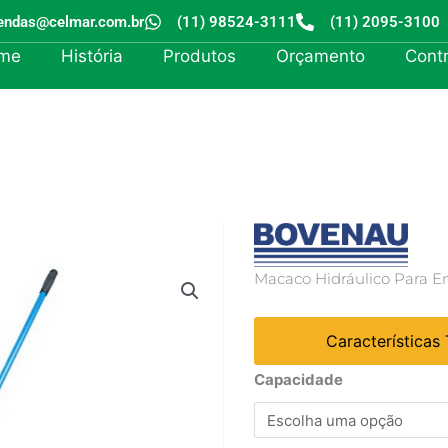
endas@celmar.com.br
(11) 98524-3111
(11) 2095-3100
me
História
Produtos
Orçamento
Cont
Macaco Hidráulico Para E
Características
Macaco
Capacidade
Hidráulico
quantidade