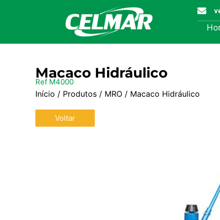
v
Ho
Macaco Hidráulico
Ref M4000
Início
/
Produtos
/
MRO
/ Macaco Hidráulico
Voltar