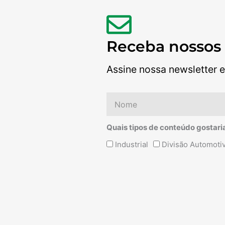
Receba nossos
Assine nossa newsletter e
Nome
Quais tipos de conteúdo gostari
Quais
Industrial
Divisão Automoti
tipos
de
conteúdo
Alternative:
gostaria
de
receber?