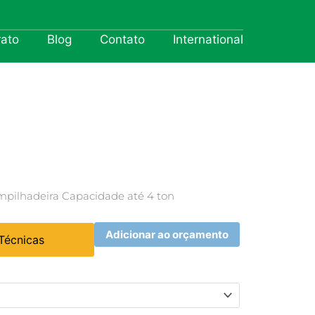
rato
Blog
Contato
International
mpilhadeira Capacidade até 4 ton
Adicionar ao orçamento
 Técnicas