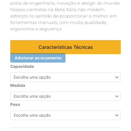
polos de engenharia, inovação e design do mundo.
Nossos cientistas na Beta Itália não medem
esforços no sentido de proporcionar o melhor em
ferramentas manuais, com muita qualidade,
ergonomia e segurança
Características Técnicas
Adicionar ao orçamento
SUPORTE
Capacidade
DE
MOTORES
(3014
Medida
SAR)
quantidade
Peso