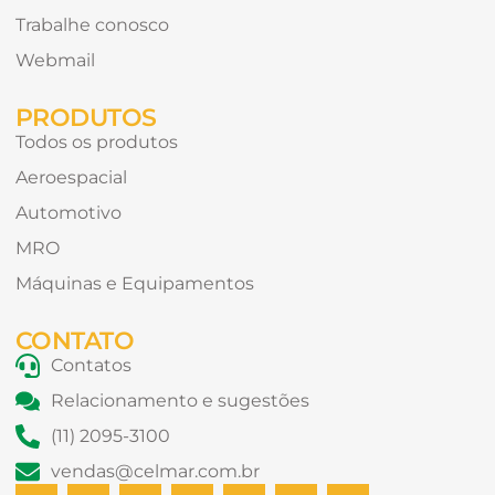
Trabalhe conosco
Webmail
PRODUTOS
Todos os produtos
Aeroespacial
Automotivo
MRO
Máquinas e Equipamentos
CONTATO
Contatos
Relacionamento e sugestões
(11) 2095-3100
vendas@celmar.com.br
F
X
L
I
Y
W
T