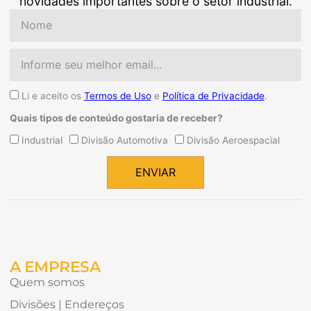
novidades importantes sobre o setor industrial.
Nome
Email
Aceite
Li e aceito os
Termos de Uso
e
Política de Privacidade
.
Quais tipos de conteúdo gostaria de receber?
Quais
Industrial
Divisão Automotiva
Divisão Aeroespacial
tipos
de
ENVIAR
conteúdo
Alternative:
gostaria
de
receber?
A EMPRESA
Quem somos
Divisões | Endereços