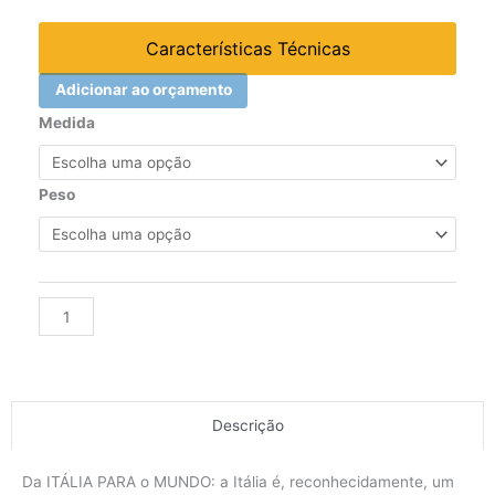
Características Técnicas
Adicionar ao orçamento
SOQUETE
Medida
SEXTAVADO
QUADRA
1/2
Peso
(24)
quantidade
Alternative:
Descrição
Da ITÁLIA PARA o MUNDO: a Itália é, reconhecidamente, um