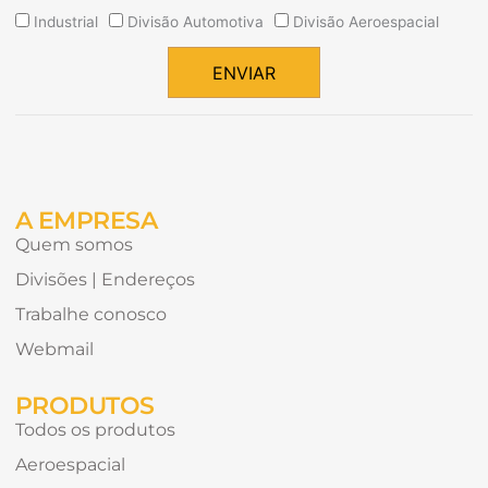
Quais
Industrial
Divisão Automotiva
Divisão Aeroespacial
tipos
de
ENVIAR
conteúdo
Alternative:
gostaria
de
receber?
A EMPRESA
Quem somos
Divisões | Endereços
Trabalhe conosco
Webmail
PRODUTOS
Todos os produtos
Aeroespacial