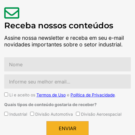
Receba nossos conteúdos
Assine nossa newsletter e receba em seu e-mail
novidades importantes sobre o setor industrial.
Nome
Email
Aceite
Li e aceito os
Termos de Uso
e
Política de Privacidade
.
Quais tipos de conteúdo gostaria de receber?
Quais
Industrial
Divisão Automotiva
Divisão Aeroespacial
tipos
de
ENVIAR
conteúdo