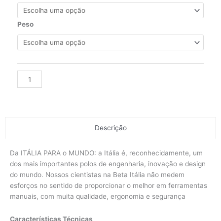
SEXTAVADO
LONGO
QUADRA
Peso
1/4"
EM
POLEGADA
(3/16")
Alternative:
quantidade
Descrição
Da ITÁLIA PARA o MUNDO: a Itália é, reconhecidamente, um
dos mais importantes polos de engenharia, inovação e design
do mundo. Nossos cientistas na Beta Itália não medem
esforços no sentido de proporcionar o melhor em ferramentas
manuais, com muita qualidade, ergonomia e segurança
Características Técnicas