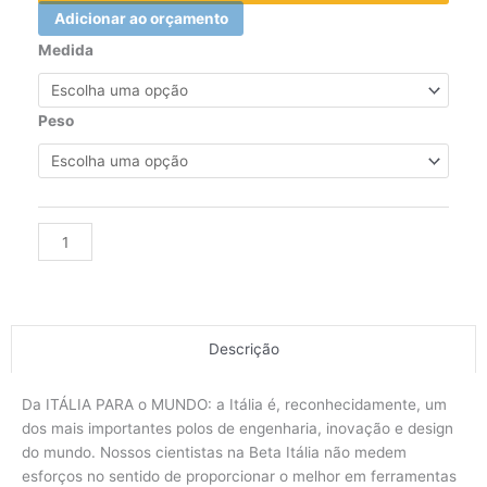
Adicionar ao orçamento
SOQUETE
Medida
ALLEN
QUADRA
1/2
Peso
(6)
quantidade
Alternative:
Descrição
Da ITÁLIA PARA o MUNDO: a Itália é, reconhecidamente, um
dos mais importantes polos de engenharia, inovação e design
do mundo. Nossos cientistas na Beta Itália não medem
esforços no sentido de proporcionar o melhor em ferramentas