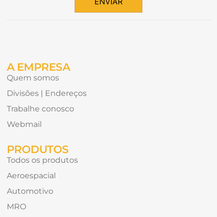
ENVIAR
conteúdo
Alternative:
gostaria
de
receber?
A EMPRESA
Quem somos
Divisões | Endereços
Trabalhe conosco
Webmail
PRODUTOS
Todos os produtos
Aeroespacial
Automotivo
MRO