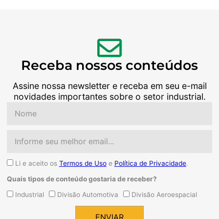
Receba nossos conteúdos
Assine nossa newsletter e receba em seu e-mail
novidades importantes sobre o setor industrial.
Nome
Email
Aceite
Li e aceito os
Termos de Uso
e
Política de Privacidade
.
Quais tipos de conteúdo gostaria de receber?
Quais
Industrial
Divisão Automotiva
Divisão Aeroespacial
tipos
de
ENVIAR