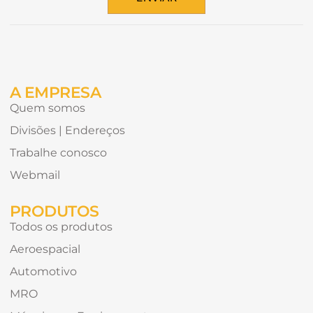
conteúdo
Alternative:
gostaria
de
receber?
A EMPRESA
Quem somos
Divisões | Endereços
Trabalhe conosco
Webmail
PRODUTOS
Todos os produtos
Aeroespacial
Automotivo
MRO