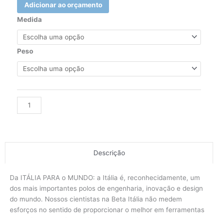
Adicionar ao orçamento
PORTA-
Medida
MACHOS
COM
CATRACA
Peso
REVERSÍVEL
(VIRA-
MACHOS)
(436/1)
Alternative:
quantidade
Descrição
Da ITÁLIA PARA o MUNDO: a Itália é, reconhecidamente, um
dos mais importantes polos de engenharia, inovação e design
do mundo. Nossos cientistas na Beta Itália não medem
esforços no sentido de proporcionar o melhor em ferramentas