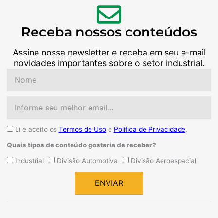
Receba nossos conteúdos
Assine nossa newsletter e receba em seu e-mail
novidades importantes sobre o setor industrial.
Nome
Email
Aceite
Li e aceito os
Termos de Uso
e
Política de Privacidade
.
Quais tipos de conteúdo gostaria de receber?
Quais
Industrial
Divisão Automotiva
Divisão Aeroespacial
tipos
de
ENVIAR
conteúdo
Alternative:
gostaria
de