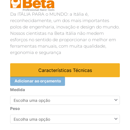
Da ITÁLIA PARA o MUNDO: a Itália é,
reconhecidamente, um dos mais importantes
polos de engenharia, inovação e design do mundo.
Nossos cientistas na Beta Itália não medem
esforços no sentido de proporcionar o melhor em
ferramentas manuais, com muita qualidade,
ergonomia e segurança
Características Técnicas
Adicionar ao orçamento
LANTERNA
Medida
RECARREGÁVEL
COM
DUPLA
Peso
EMISSÃO
DE
LUZ