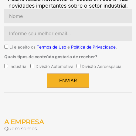
novidades importantes sobre o setor industrial.
Nome
Email
Aceite
Li e aceito os
Termos de Uso
e
Política de Privacidade
.
Quais tipos de conteúdo gostaria de receber?
Quais
Industrial
Divisão Automotiva
Divisão Aeroespacial
tipos
de
ENVIAR
conteúdo
Alternative:
gostaria
de
receber?
A EMPRESA
Quem somos