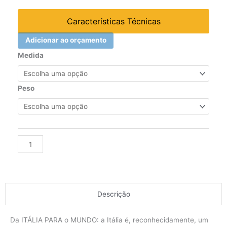
Características Técnicas
Adicionar ao orçamento
JOGO
Medida
DE
CHAVE
L
Peso
ABAULADA
-
TIPO
TORX
Alternative:
EM
SUPORTE
(97BTX/SC8)
quantidade
Descrição
Da ITÁLIA PARA o MUNDO: a Itália é, reconhecidamente, um