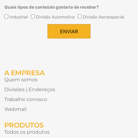
Quais tipos de conteúdo gostaria de receber?
Quais
Industrial
Divisão Automotiva
Divisão Aeroespacial
tipos
de
ENVIAR
conteúdo
Alternative:
gostaria
de
receber?
A EMPRESA
Quem somos
Divisões | Endereços
Trabalhe conosco
Webmail
PRODUTOS
Todos os produtos