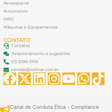
Aeroespacial
Automotivo
MRO
Máquinas e Equipamentos
CONTATO
Contatos
Relacionamento e sugestões
(11) 2095-3100
vendas@celmar.com.br
F
X
L
I
Y
W
T
a
-
i
n
o
h
i
c
t
n
s
u
a
k
Canal de Conduta Ética - Compliance