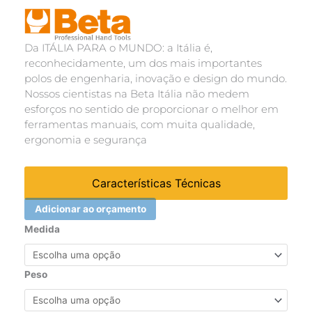
Da ITÁLIA PARA o MUNDO: a Itália é,
reconhecidamente, um dos mais importantes
polos de engenharia, inovação e design do mundo.
Nossos cientistas na Beta Itália não medem
esforços no sentido de proporcionar o melhor em
ferramentas manuais, com muita qualidade,
ergonomia e segurança
Características Técnicas
Adicionar ao orçamento
CHAVE
Medida
FIXA
(16X17)
quantidade
Peso