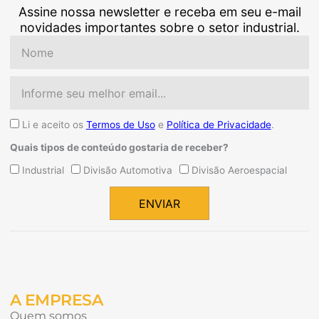
Assine nossa newsletter e receba em seu e-mail
novidades importantes sobre o setor industrial.
Nome
Email
Aceite
Li e aceito os
Termos de Uso
e
Política de Privacidade
.
Quais tipos de conteúdo gostaria de receber?
Quais
Industrial
Divisão Automotiva
Divisão Aeroespacial
tipos
de
ENVIAR
conteúdo
Alternative:
gostaria
de
receber?
A EMPRESA
Quem somos