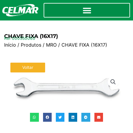
CHAVE FIXA (16X17)
Ref 000550060
Início
/
Produtos
/
MRO
/ CHAVE FIXA (16X17)
Voltar