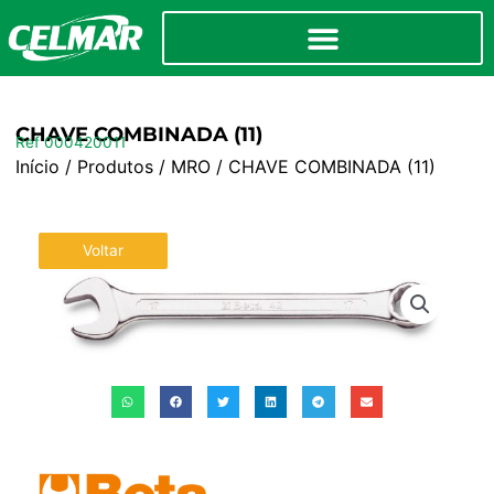
CHAVE COMBINADA (11)
Ref 000420011
Início
/
Produtos
/
MRO
/ CHAVE COMBINADA (11)
Voltar