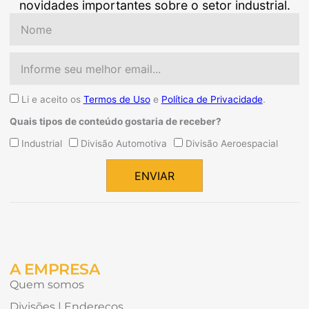
novidades importantes sobre o setor industrial.
Nome
Email
Aceite
Li e aceito os
Termos de Uso
e
Política de Privacidade
.
Quais tipos de conteúdo gostaria de receber?
Quais
Industrial
Divisão Automotiva
Divisão Aeroespacial
tipos
de
ENVIAR
conteúdo
Alternative:
gostaria
de
receber?
A EMPRESA
Quem somos
Divisões | Endereços