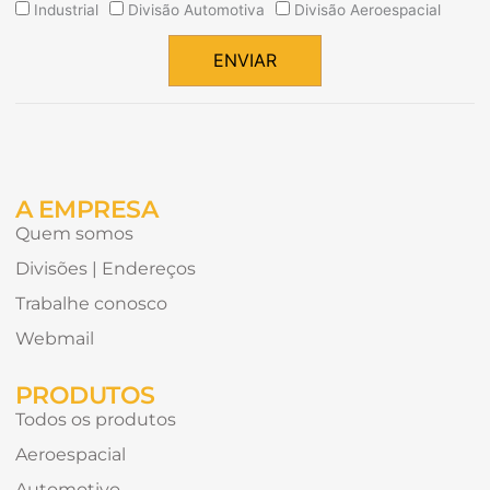
Quais
Industrial
Divisão Automotiva
Divisão Aeroespacial
tipos
de
ENVIAR
conteúdo
Alternative:
gostaria
de
receber?
A EMPRESA
Quem somos
Divisões | Endereços
Trabalhe conosco
Webmail
PRODUTOS
Todos os produtos
Aeroespacial
Automotivo