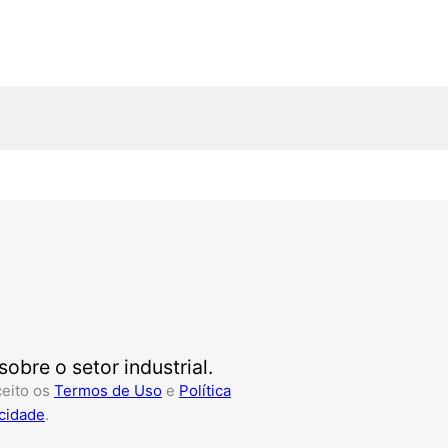
bre o setor industrial.
ceito os
Termos de Uso
e
Política
cidade
.