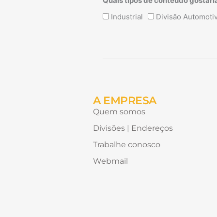
Quais tipos de conteúdo gostari
Quais
Industrial
Divisão Automoti
tipos
de
conteúdo
Alternative:
gostaria
de
receber?
A EMPRESA
Quem somos
Divisões | Endereços
Trabalhe conosco
Webmail