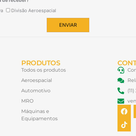
a de receber?
va
Divisão Aeroespacial
ENVIAR
PRODUTOS
CON
Todos os produtos
Con
Aeroespacial
Rel
Automotivo
(11
MRO
ve
F
T
Máquinas e
a
i
Equipamentos
c
k
e
t
b
o