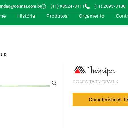
endas@celmar.com.br
(11) 98524-3111
(11) 2095-3100
me
História
Produtos
Orçamento
Cont
R K
PONTA TERMOPAR K
Características T