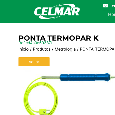
v
Ho
PONTA TERMOPAR K
Ref cd4a0e60387f
Início
/
Produtos
/
Metrologia
/ PONTA TERMOPA
Voltar