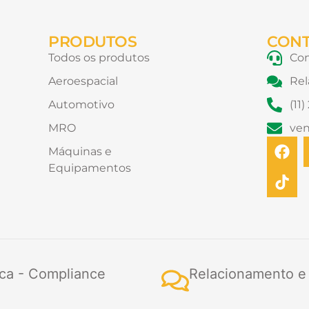
PRODUTOS
CON
Todos os produtos
Con
Aeroespacial
Rel
Automotivo
(11
MRO
ve
F
T
Máquinas e
a
i
Equipamentos
c
k
e
t
b
o
o
k
o
k
ca - Compliance
Relacionamento e