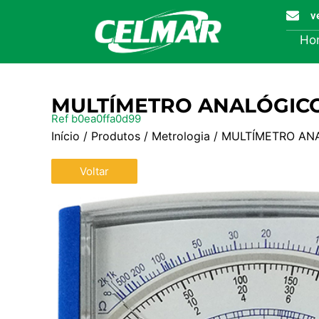
v
Ho
MULTÍMETRO ANALÓGIC
Ref b0ea0ffa0d99
Início
/
Produtos
/
Metrologia
/ MULTÍMETRO AN
Voltar