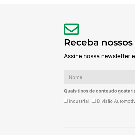
Receba nossos
Assine nossa newsletter e
Nome
Quais tipos de conteúdo gostari
Quais
Industrial
Divisão Automoti
tipos
de
conteúdo
Alternative:
gostaria