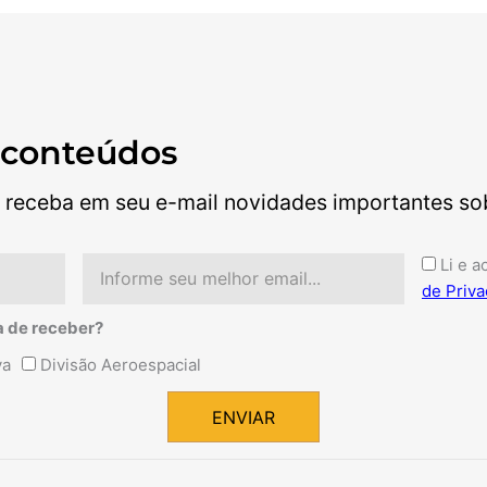
 conteúdos
 receba em seu e-mail novidades importantes sobr
Email
Aceite
Li e a
de Priva
a de receber?
va
Divisão Aeroespacial
ENVIAR