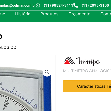
endas@celmar.com.br
(11) 98524-3111
(11) 2095-3100
me
História
Produtos
Orçamento
Cont
O
ALÓGICO
MULTÍMETRO ANALÓGIC
Características T