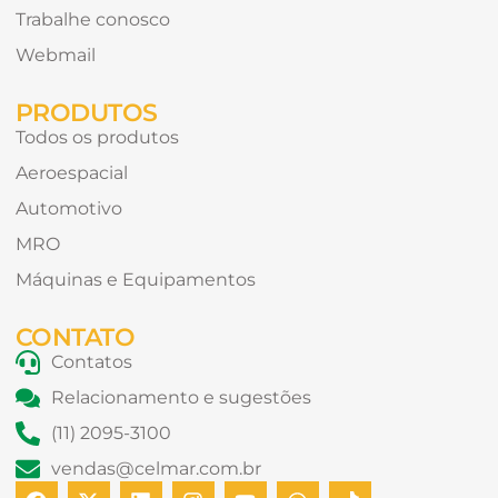
Trabalhe conosco
Webmail
PRODUTOS
Todos os produtos
Aeroespacial
Automotivo
MRO
Máquinas e Equipamentos
CONTATO
Contatos
Relacionamento e sugestões
(11) 2095-3100
vendas@celmar.com.br
F
X
L
I
Y
W
T