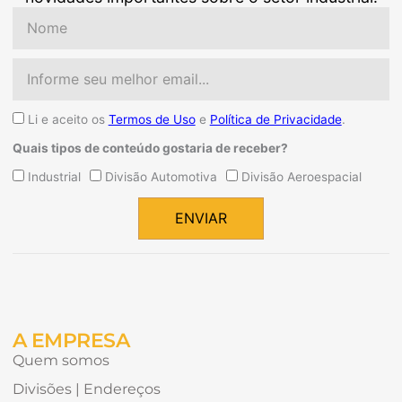
Nome
Email
Aceite
Li e aceito os
Termos de Uso
e
Política de Privacidade
.
Quais tipos de conteúdo gostaria de receber?
Quais
Industrial
Divisão Automotiva
Divisão Aeroespacial
tipos
de
ENVIAR
conteúdo
Alternative:
gostaria
de
receber?
A EMPRESA
Quem somos
Divisões | Endereços