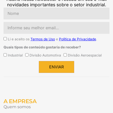
novidades importantes sobre o setor industrial.
Nome
Email
Aceite
Li e aceito os
Termos de Uso
e
Política de Privacidade
.
Quais tipos de conteúdo gostaria de receber?
Quais
Industrial
Divisão Automotiva
Divisão Aeroespacial
tipos
de
ENVIAR
conteúdo
Alternative:
gostaria
de
receber?
A EMPRESA
Quem somos