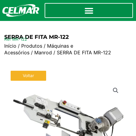
SERRA DE FITA MR-122
Ref MR-122
Início
/
Produtos
/
Máquinas e
Acessórios
/
Manrod
/ SERRA DE FITA MR-122
Voltar