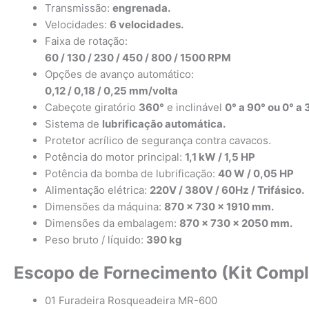
Transmissão:
engrenada.
Velocidades:
6 velocidades.
Faixa de rotação:
60 / 130 / 230 / 450 / 800 / 1500 RPM
Opções de avanço automático:
0,12 / 0,18 / 0,25 mm/volta
Cabeçote giratório
360°
e inclinável
0° a 90° ou 0° a 
Sistema de
lubrificação automática.
Protetor acrílico de segurança contra cavacos.
Potência do motor principal:
1,1 kW / 1,5 HP
Potência da bomba de lubrificação:
40 W / 0,05 HP
Alimentação elétrica:
220V / 380V / 60Hz / Trifásico.
Dimensões da máquina:
870 × 730 × 1910 mm.
Dimensões da embalagem:
870 × 730 × 2050 mm.
Peso bruto / líquido:
390 kg
Escopo de Fornecimento (Kit Compl
01 Furadeira Rosqueadeira MR-600