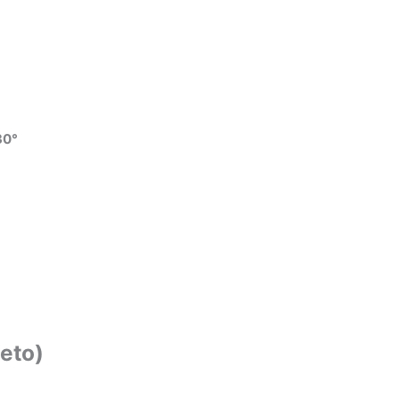
30°
eto)