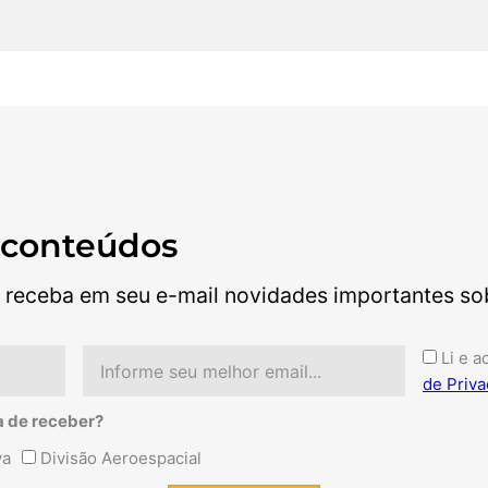
 conteúdos
 receba em seu e-mail novidades importantes sobr
Email
Aceite
Li e a
de Priva
a de receber?
va
Divisão Aeroespacial