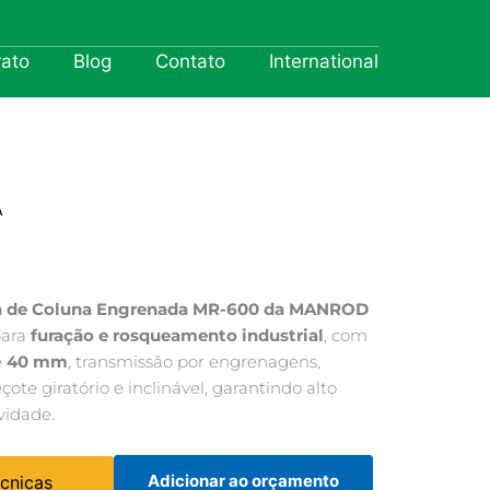
rato
Blog
Contato
International
A
ra de Coluna Engrenada MR-600 da MANROD
para
furação e rosqueamento industrial
, com
é
40 mm
, transmissão por engrenagens,
te giratório e inclinável, garantindo alto
vidade.
Adicionar ao orçamento
écnicas