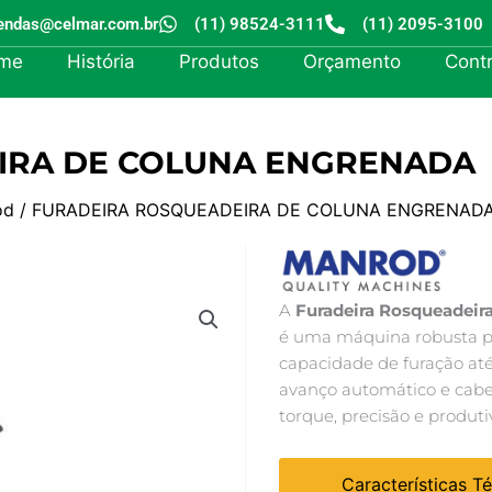
endas@celmar.com.br
(11) 98524-3111
(11) 2095-3100
me
História
Produtos
Orçamento
Cont
IRA DE COLUNA ENGRENADA
od
/ FURADEIRA ROSQUEADEIRA DE COLUNA ENGRENAD
A
Furadeira Rosqueadei
é uma máquina robusta 
capacidade de furação at
avanço automático e cabeço
torque, precisão e produti
Características T