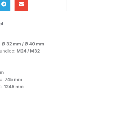
al
:
Ø 32 mm / Ø 40 mm
fundido:
M24 / M32
mm
ho:
745 mm
a:
1245 mm