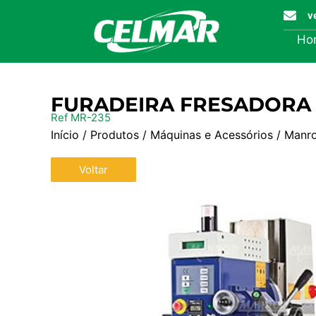
v
Ho
FURADEIRA FRESADORA 
Ref MR-235
Início
/
Produtos
/
Máquinas e Acessórios
/
Manr
Voltar