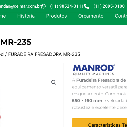
endas@celmar.com.br
(11) 98524-3111
(11) 2095-3100
me
História
Produtos
Orçamento
Cont
MR-235
od
/ FURADEIRA FRESADORA MR-235
A
Furadeira Fresadora 
equipamento versátil para
rosqueamento. Com mot
550 × 160 mm
e velocidad
robustez e excelente dese
Características T