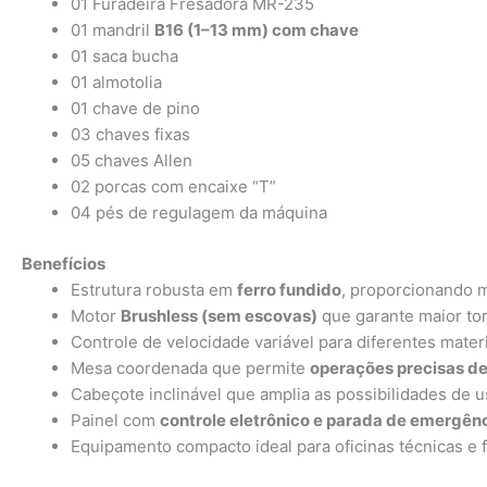
01 Furadeira Fresadora MR-235
01 mandril
B16 (1–13 mm) com chave
01 saca bucha
01 almotolia
01 chave de pino
03 chaves fixas
05 chaves Allen
02 porcas com encaixe “T”
04 pés de regulagem da máquina
Benefícios
Estrutura robusta em
ferro fundido
, proporcionando m
Motor
Brushless (sem escovas)
que garante maior t
Controle de velocidade variável para diferentes mater
Mesa coordenada que permite
operações precisas de
Cabeçote inclinável que amplia as possibilidades de 
Painel com
controle eletrônico e parada de emergênc
Equipamento compacto ideal para oficinas técnicas e 