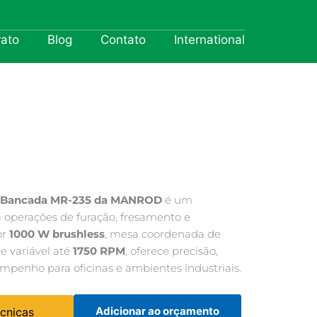
rato
Blog
Contato
International
de Bancada MR-235 da MANROD
é um
 operações de furação, fresamento e
or
1000 W brushless
, mesa coordenada de
e variável até
1750 RPM
, oferece precisão,
mpenho para oficinas e ambientes industriais.
Adicionar ao orçamento
écnicas