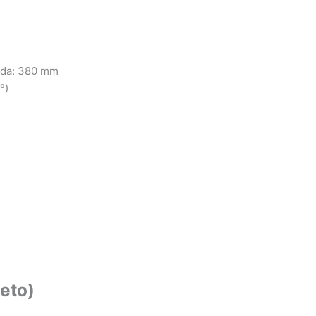
ada: 380 mm
º)
eto)