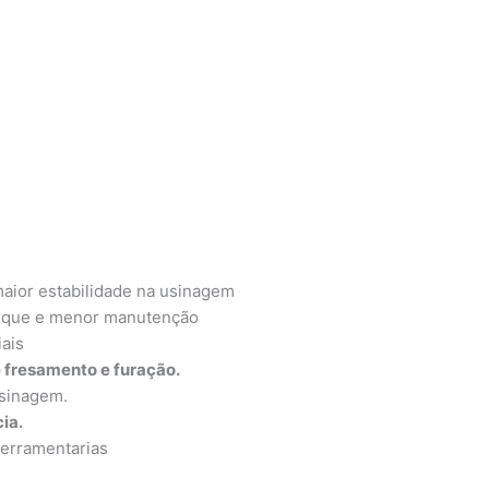
aior estabilidade na usinagem
orque e menor manutenção
iais
 fresamento e furação.
usinagem.
ia.
ferramentarias