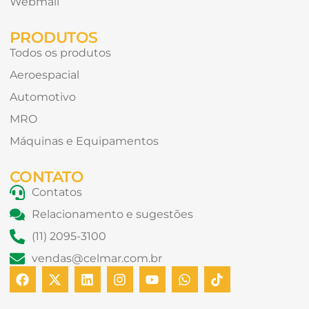
Webmail
PRODUTOS
Todos os produtos
Aeroespacial
Automotivo
MRO
Máquinas e Equipamentos
CONTATO
Contatos
Relacionamento e sugestões
(11) 2095-3100
vendas@celmar.com.br
F
X
L
I
Y
W
T
a
-
i
n
o
h
i
c
t
n
s
u
a
k