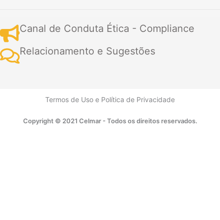
e
w
k
t
t
t
t
b
i
e
a
u
s
o
o
t
d
g
b
a
k
Canal de Conduta Ética - Compliance
o
t
i
r
e
p
k
e
n
a
p
r
m
Relacionamento e Sugestões
Termos de Uso
e
Política de Privacidade
Copyright © 2021 Celmar - Todos os direitos reservados.