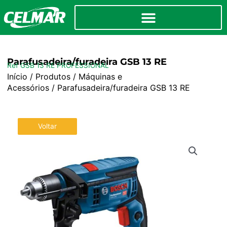
Parafusadeira/furadeira GSB 13 RE
Ref GSB 13 RE PROFESSIONAL
Início
/
Produtos
/
Máquinas e
Acessórios
/ Parafusadeira/furadeira GSB 13 RE
Voltar