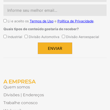
Email
Aceite
Li e aceito os
Termos de Uso
e
Política de Privacidade
.
Quais tipos de conteúdo gostaria de receber?
Quais
Industrial
Divisão Automotiva
Divisão Aeroespacial
tipos
de
ENVIAR
conteúdo
Alternative:
gostaria
de
receber?
A EMPRESA
Quem somos
Divisões | Endereços
Trabalhe conosco