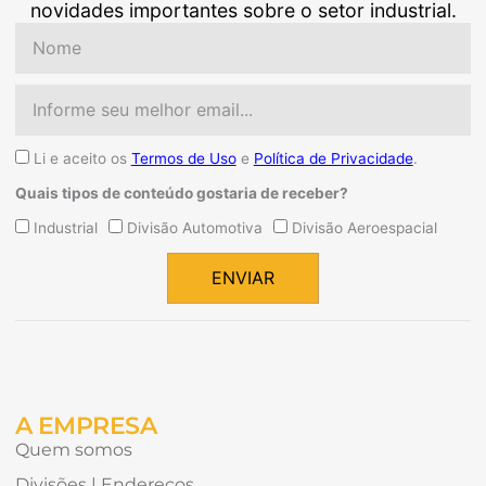
novidades importantes sobre o setor industrial.
Nome
Email
Aceite
Li e aceito os
Termos de Uso
e
Política de Privacidade
.
Quais tipos de conteúdo gostaria de receber?
Quais
Industrial
Divisão Automotiva
Divisão Aeroespacial
tipos
de
ENVIAR
conteúdo
Alternative:
gostaria
de
receber?
A EMPRESA
Quem somos
Divisões | Endereços