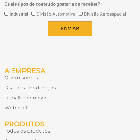
Quais tipos de conteúdo gostaria de receber?
Quais
Industrial
Divisão Automotiva
Divisão Aeroespacial
tipos
de
ENVIAR
conteúdo
Alternative:
gostaria
de
receber?
A EMPRESA
Quem somos
Divisões | Endereços
Trabalhe conosco
Webmail
PRODUTOS
Todos os produtos