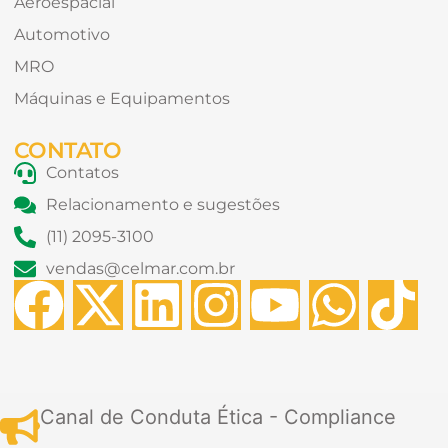
Aeroespacial
Automotivo
MRO
Máquinas e Equipamentos
CONTATO
Contatos
Relacionamento e sugestões
(11) 2095-3100
vendas@celmar.com.br
F
X
L
I
Y
W
T
a
-
i
n
o
h
i
c
t
n
s
u
a
k
Canal de Conduta Ética - Compliance