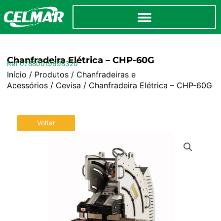
Chanfradeira Elétrica – CHP-60G
Ref 07880019698320
Início
/
Produtos
/
Chanfradeiras e
Acessórios
/
Cevisa
/ Chanfradeira Elétrica – CHP-60G
Voltar