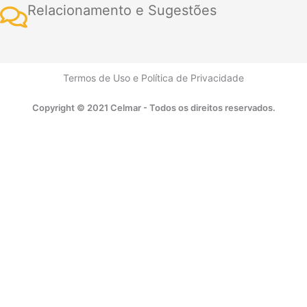
e
w
k
t
t
t
t
Relacionamento e Sugestões
b
i
e
a
u
s
o
o
t
d
g
b
a
k
Termos de Uso
e
Política de Privacidade
o
t
i
r
e
p
Copyright © 2021 Celmar - Todos os direitos reservados.
k
e
n
a
p
r
m