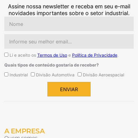
Assine nossa newsletter e receba em seu e-mail
novidades importantes sobre o setor industrial.
Nome
Email
Aceite
Li e aceito os
Termos de Uso
e
Política de Privacidade
.
Quais tipos de conteúdo gostaria de receber?
Quais
Industrial
Divisão Automotiva
Divisão Aeroespacial
tipos
de
ENVIAR
conteúdo
Alternative:
gostaria
de
receber?
A EMPRESA
Quem somos