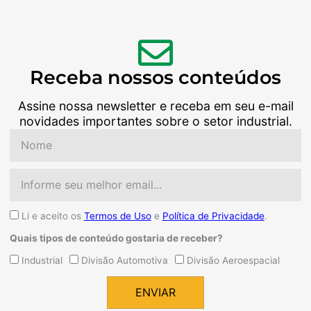
Receba nossos conteúdos
Assine nossa newsletter e receba em seu e-mail
novidades importantes sobre o setor industrial.
Nome
Email
Aceite
Li e aceito os
Termos de Uso
e
Política de Privacidade
.
Quais tipos de conteúdo gostaria de receber?
Quais
Industrial
Divisão Automotiva
Divisão Aeroespacial
tipos
de
ENVIAR
conteúdo