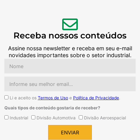
Receba nossos conteúdos
Assine nossa newsletter e receba em seu e-mail
novidades importantes sobre o setor industrial.
Nome
Email
Aceite
Li e aceito os
Termos de Uso
e
Política de Privacidade
.
Quais tipos de conteúdo gostaria de receber?
Quais
Industrial
Divisão Automotiva
Divisão Aeroespacial
tipos
de
ENVIAR
conteúdo