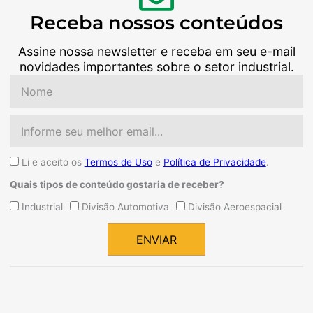
Receba nossos conteúdos
Assine nossa newsletter e receba em seu e-mail
novidades importantes sobre o setor industrial.
Nome
Email
Aceite
Li e aceito os
Termos de Uso
e
Política de Privacidade
.
Quais tipos de conteúdo gostaria de receber?
Quais
Industrial
Divisão Automotiva
Divisão Aeroespacial
tipos
de
ENVIAR
conteúdo
Alternative:
gostaria
de
receber?